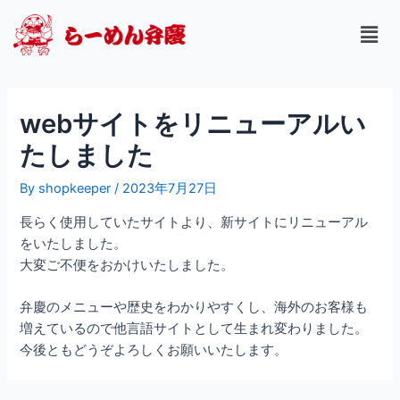
内
メ
容
ニ
を
ュ
ス
ー
キ
webサイトをリニューアルい
ッ
プ
たしました
By
shopkeeper
/
2023年7月27日
長らく使用していたサイトより、新サイトにリニューアル
をいたしました。
大変ご不便をおかけいたしました。
弁慶のメニューや歴史をわかりやすくし、海外のお客様も
増えているので他言語サイトとして生まれ変わりました。
今後ともどうぞよろしくお願いいたします。